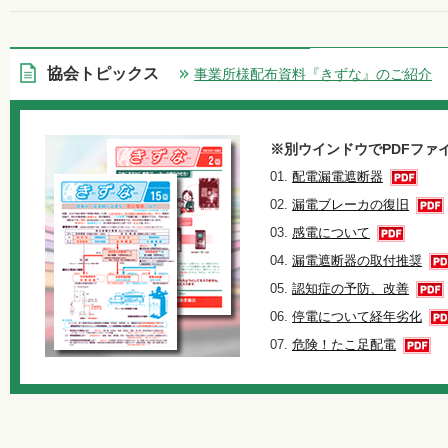
協会トピックス
事業所様配布資料『きずな』のご紹介
※別ウインドウでPDFファ
01.
配電漏電遮断器
02.
漏電ブレーカの復旧
03.
感電について
04.
漏電遮断器の取付推奨
05.
認知症の予防、改善
06.
停電について経年劣化
07.
危険！たこ足配電